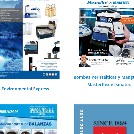
Bombas Peristálticas y Mang
Masterflex e Ismatec
Environmental Express