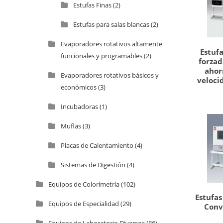
Estufas Finas
(2)
Estufas para salas blancas
(2)
Evaporadores rotativos altamente
Estuf
funcionales y programables
(2)
forzad
ahor
Evaporadores rotativos básicos y
velocid
económicos
(3)
Incubadoras
(1)
Muflas
(3)
Placas de Calentamiento
(4)
Sistemas de Digestión
(4)
Equipos de Colorimetría
(102)
Estufa
Equipos de Especialidad
(29)
Conv
Equipos de Laboratorio Diversos
(86)