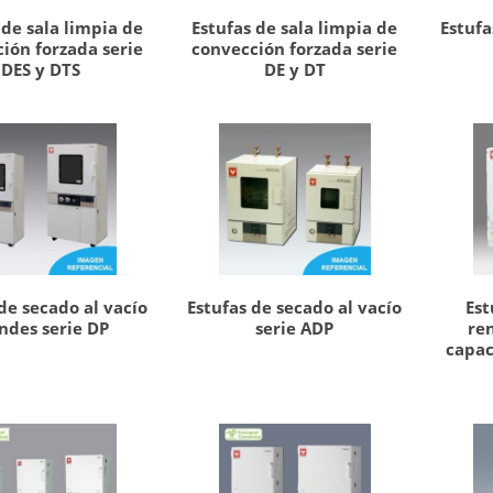
 de sala limpia de
Estufas de sala limpia de
Estufa
ión forzada serie
convección forzada serie
DES y DTS
DE y DT
de secado al vacío
Estufas de secado al vacío
Est
ndes serie DP
serie ADP
re
capac