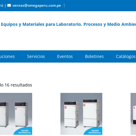
rú
|
ventas@omegaperu.com.pe
Equipos y Materiales para Laboratorio, Procesos y Medio Ambie
buciones
Servicios
Eventos
Boletines
Catálogos
o 16 resultados