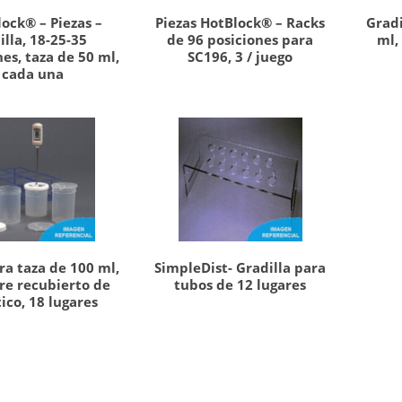
ock® – Piezas –
Piezas HotBlock® – Racks
Gradi
illa, 18-25-35
de 96 posiciones para
ml,
es, taza de 50 ml,
SC196, 3 / juego
cada una
ra taza de 100 ml,
SimpleDist- Gradilla para
e recubierto de
tubos de 12 lugares
tico, 18 lugares