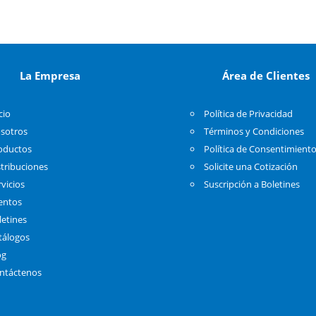
La Empresa
Área de Clientes
cio
Política de Privacidad
sotros
Términos y Condiciones
oductos
Política de Consentimient
stribuciones
Solicite una Cotización
rvicios
Suscripción a Boletines
entos
letines
tálogos
og
ntáctenos