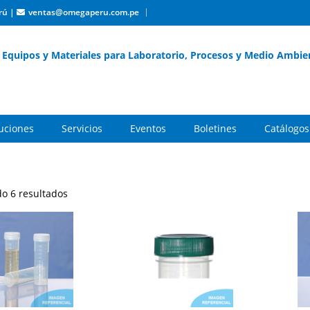
rú
|
ventas@omegaperu.com.pe
Equipos y Materiales para Laboratorio, Procesos y Medio Ambie
buciones
Servicios
Eventos
Boletines
Catálogos
o 6 resultados