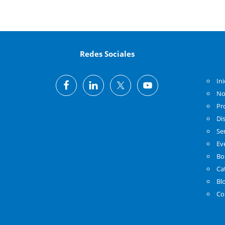
Redes Sociales
Ini
No
Pr
Di
Se
Ev
Bo
Ca
Bl
Co