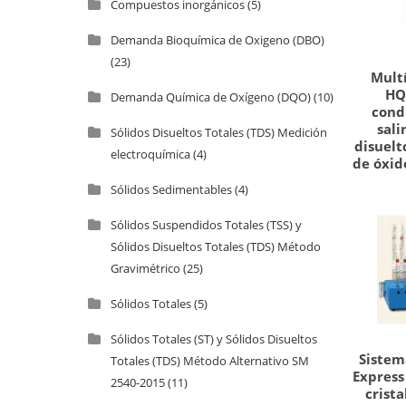
Compuestos inorgánicos
(5)
Demanda Bioquímica de Oxigeno (DBO)
(23)
Mult
HQ
Demanda Química de Oxígeno (DQO)
(10)
cond
sali
Sólidos Disueltos Totales (TDS) Medición
disuelt
electroquímica
(4)
de óxid
Sólidos Sedimentables
(4)
Sólidos Suspendidos Totales (TSS) y
Sólidos Disueltos Totales (TDS) Método
Gravimétrico
(25)
Sólidos Totales
(5)
Sólidos Totales (ST) y Sólidos Disueltos
Sistem
Totales (TDS) Método Alternativo SM
Express
2540-2015
(11)
crista