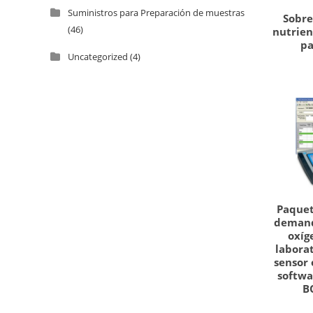
Suministros para Preparación de muestras
Sobre
(46)
nutrien
pa
Uncategorized
(4)
Paquet
demand
oxíg
labora
sensor
softwa
B