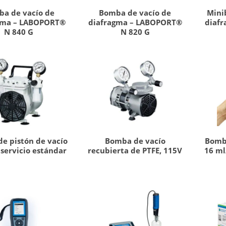
a de vacío de
Bomba de vacío de
Mini
gma – LABOPORT®
diafragma – LABOPORT®
diaf
N 840 G
N 820 G
e pistón de vacío
Bomba de vacío
Bomb
 servicio estándar
recubierta de PTFE, 115V
16 ml