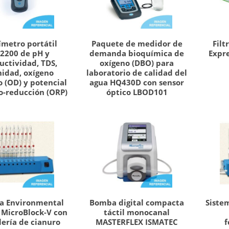
ímetro portátil
Paquete de medidor de
Filt
2200 de pH y
demanda bioquímica de
Expre
uctividad, TDS,
oxígeno (DBO) para
nidad, oxígeno
laboratorio de calidad del
o (OD) y potencial
agua HQ430D con sensor
o-reducción (ORP)
óptico LBOD101
a Environmental
Bomba digital compacta
Siste
 MicroBlock-V con
táctil monocanal
lería de cianuro
MASTERFLEX ISMATEC
f