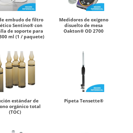
de embudo de filtro
Medidores de oxígeno
ético Sentino® con
disuelto de mesa
lla de soporte para
Oakton® OD 2700
300 ml (1 / paquete)
ución estándar de
Pipeta Tensette®
ono orgánico total
(TOC)