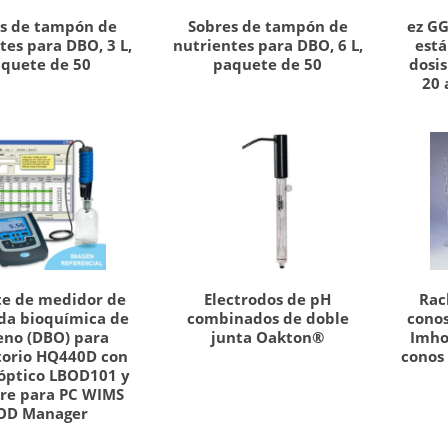
s de tampón de
Sobres de tampón de
ez GG
tes para DBO, 3 L,
nutrientes para DBO, 6 L,
est
quete de 50
paquete de 50
dosi
20 
e de medidor de
Electrodos de pH
Rac
a bioquímica de
combinados de doble
cono
eno (DBO) para
junta Oakton®
Imho
torio HQ440D con
conos
 óptico LBOD101 y
re para PC WIMS
OD Manager