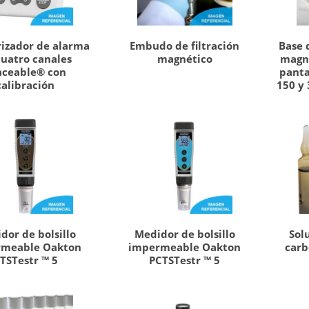
izador de alarma
Embudo de filtración
Base 
cuatro canales
magnético
magn
aceable® con
panta
calibración
150 y 
dor de bolsillo
Medidor de bolsillo
Sol
rmeable Oakton
impermeable Oakton
carb
TSTestr ™ 5
PCTSTestr ™ 5