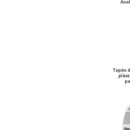
Anal
Tapón d
plást
pa