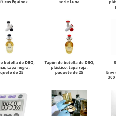
íticas Equinox
serie Luna
plá
e botella de DBO,
Tapón de botella de DBO,
B
ico, tapa negra,
plástico, tapa roja,
quete de 25
paquete de 25
Envi
300 