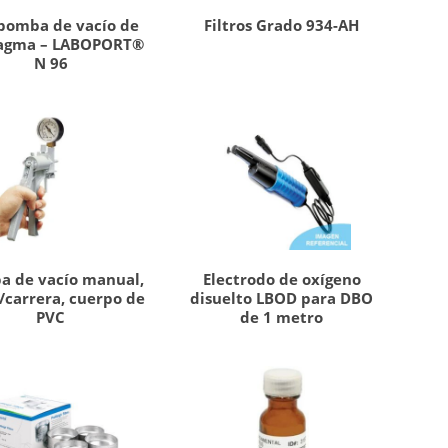
bomba de vacío de
Filtros Grado 934-AH
ragma – LABOPORT®
N 96
a de vacío manual,
Electrodo de oxígeno
/carrera, cuerpo de
disuelto LBOD para DBO
PVC
de 1 metro