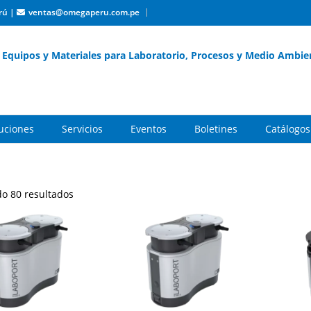
rú
|
ventas@omegaperu.com.pe
Equipos y Materiales para Laboratorio, Procesos y Medio Ambie
buciones
Servicios
Eventos
Boletines
Catálogos
o 80 resultados