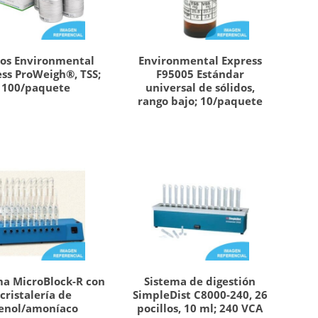
ros Environmental
Environmental Express
ss ProWeigh®, TSS;
F95005 Estándar
100/paquete
universal de sólidos,
rango bajo; 10/paquete
ma MicroBlock-R con
Sistema de digestión
cristalería de
SimpleDist C8000-240, 26
enol/amoníaco
pocillos, 10 ml; 240 VCA