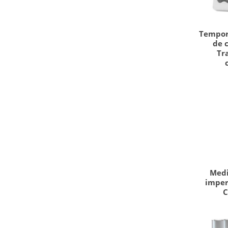
Tempor
de 
Tr
Medi
impe
C