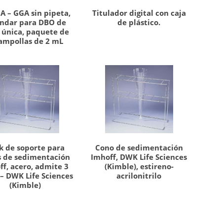
A – GGA sin pipeta,
Titulador digital con caja
ándar para DBO de
de plástico.
s única, paquete de
ampollas de 2 mL
k de soporte para
Cono de sedimentación
s de sedimentación
Imhoff, DWK Life Sciences
ff, acero, admite 3
(Kimble), estireno-
 – DWK Life Sciences
acrilonitrilo
(Kimble)