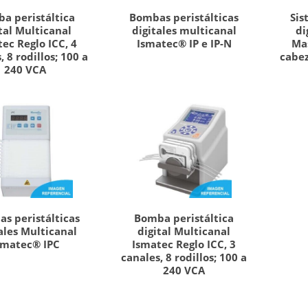
a peristáltica
Bombas peristálticas
Sis
tal Multicanal
digitales multicanal
di
ec Reglo ICC, 4
Ismatec® IP e IP-N
Mas
, 8 rodillos; 100 a
cabe
240 VCA
s peristálticas
Bomba peristáltica
ales Multicanal
digital Multicanal
smatec® IPC
Ismatec Reglo ICC, 3
canales, 8 rodillos; 100 a
240 VCA