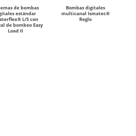
temas de bombas
Bombas digitales
gitales estándar
multicanal Ismatec®
terflex® L/S con
Reglo
zal de bombeo Easy
Load II