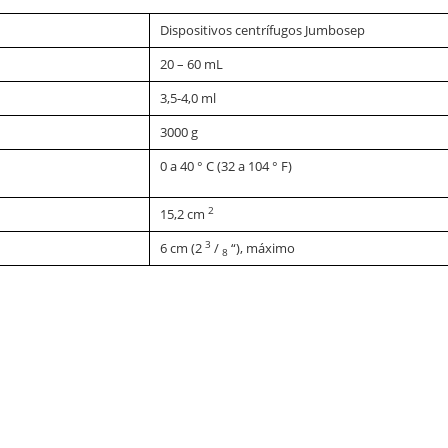
Dispositivos centrífugos Jumbosep
20 – 60 mL
3,5-4,0 ml
3000 g
0 a 40 ° C (32 a 104 ° F)
2
15,2 cm
3
6 cm (2
/
“), máximo
8