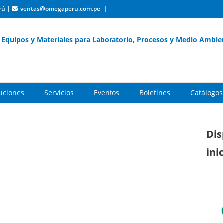
rú
|
ventas@omegaperu.com.pe
Equipos y Materiales para Laboratorio, Procesos y Medio Ambie
buciones
Servicios
Eventos
Boletines
Catálogos
Dis
ini