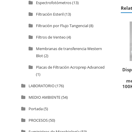
Espectrofotómetros
(13)
Rela
Filtración Esteril
(13)
Filtración por Flujo Tangencial
(8)
Filtros de Venteo
(4)
Membranas de transferencia Western
Blot
(2)
Placas de Filtración Acroprep Advanced
Disp
(1)
me
LABORATORIO
(176)
100K
MEDIO AMBIENTE
(54)
Portada
(5)
PROCESOS
(50)
Suministros de Microbiología
(53)