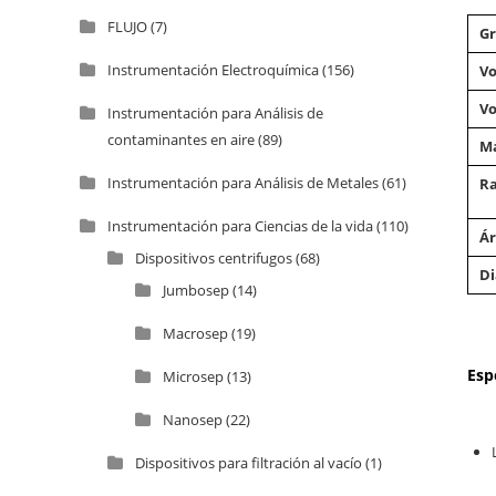
FLUJO
(7)
Gr
Instrumentación Electroquímica
(156)
Vo
Vo
Instrumentación para Análisis de
contaminantes en aire
(89)
Ma
Instrumentación para Análisis de Metales
(61)
Ra
Instrumentación para Ciencias de la vida
(110)
Ár
Dispositivos centrifugos
(68)
Di
Jumbosep
(14)
Macrosep
(19)
Esp
Microsep
(13)
Nanosep
(22)
Dispositivos para filtración al vacío
(1)