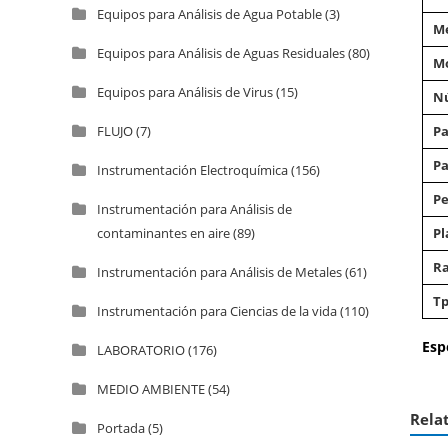
Equipos para Análisis de Agua Potable
(3)
M
Equipos para Análisis de Aguas Residuales
(80)
Mo
Equipos para Análisis de Virus
(15)
Nú
FLUJO
(7)
Pa
Pa
Instrumentación Electroquímica
(156)
Pe
Instrumentación para Análisis de
contaminantes en aire
(89)
Pl
Ra
Instrumentación para Análisis de Metales
(61)
Tp
Instrumentación para Ciencias de la vida
(110)
Esp
LABORATORIO
(176)
MEDIO AMBIENTE
(54)
Rela
Portada
(5)