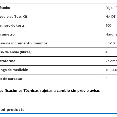
étodo:
Digital
delo de Test Kit:
HA-DT
mero de tests:
100
rámetro:
Hardnes
sos de incremento mínimos:
0.1-10
so de envío (libras):
4
ataforma:
Valorad
ngo de medición:
10 – 4
o de carcasa:
F
ecificaciones Técnicas sujetas a cambio sin previo aviso.
ted products