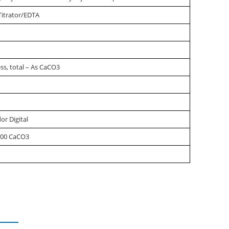
 Titrator/EDTA
s, total – As CaCO3
or Digital
,000 CaCO3