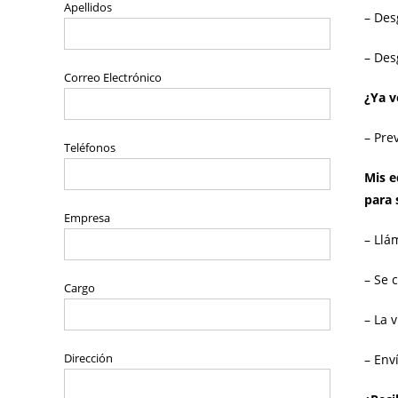
Apellidos
– Des
– Des
Correo Electrónico
¿Ya v
– Pre
Teléfonos
Mis e
para s
Empresa
– Llá
– Se 
Cargo
– La 
Dirección
– Env