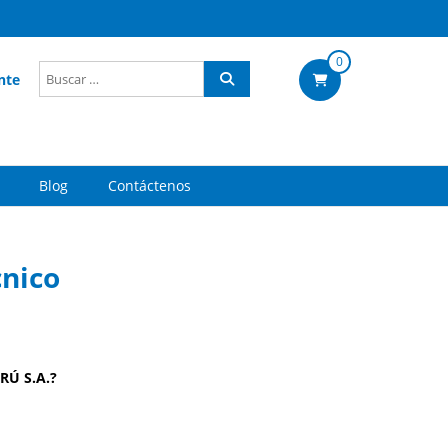
0
nte
Blog
Contáctenos
cnico
RÚ S.A.?