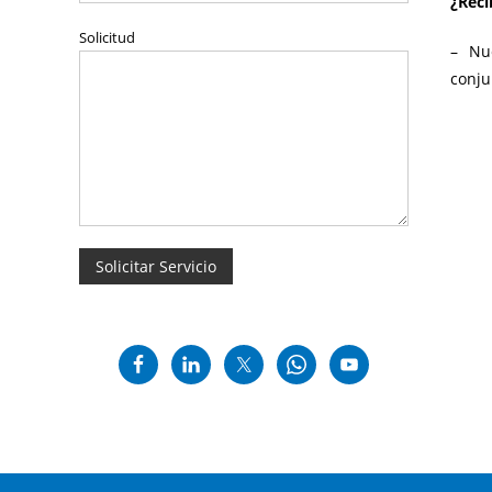
¿Reci
Solicitud
– Nu
conju