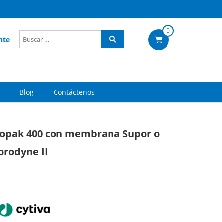
0
nte
Blog
Contáctenos
opak 400 con membrana Supor o
orodyne II