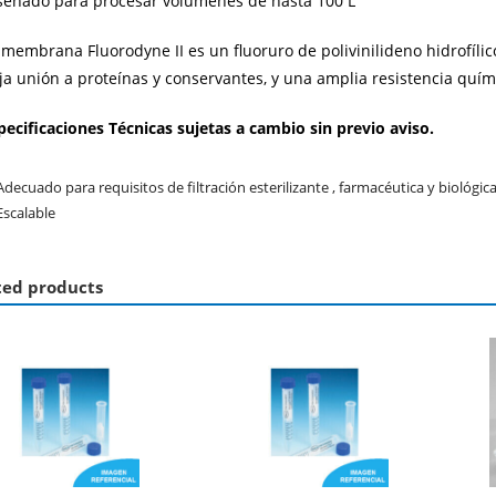
señado para procesar volúmenes de hasta 100 L
 membrana Fluorodyne II es un fluoruro de polivinilideno hidrofílic
ja unión a proteínas y conservantes, y una amplia resistencia quím
pecificaciones Técnicas sujetas a cambio sin previo aviso.
Adecuado para requisitos de
filtración esterilizante
, farmacéutica y biológic
Escalable
ted products