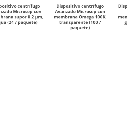
positivo centrífugo
Dispositivo centrífugo
Disp
nzado Microsep con
Avanzado Microsep con
rana supor 0.2 µm,
membrana Omega 100K,
mem
ua (24 / paquete)
transparente (100 /
g
paquete)