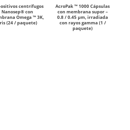
ositivos centrífugos
AcroPak ™ 1000 Cápsulas
Nanosep® con
con membrana supor –
brana Omega ™ 3K,
0.8 / 0.45 µm, irradiada
ris (24 / paquete)
con rayos gamma (1 /
paquete)