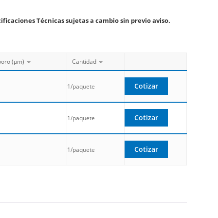
ificaciones Técnicas sujetas a cambio sin previo aviso.
oro (µm)
Cantidad
Cotizar
1/paquete
Cotizar
1/paquete
Cotizar
1/paquete