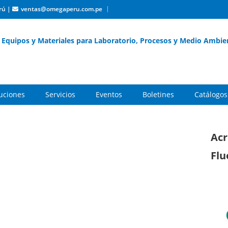
rú
|
ventas@omegaperu.com.pe
Equipos y Materiales para Laboratorio, Procesos y Medio Ambie
buciones
Servicios
Eventos
Boletines
Catálogos
Acr
Flu